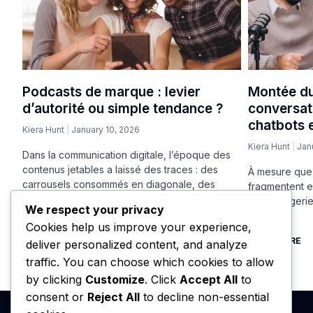
Podcasts de marque : levier
Montée du
d’autorité ou simple tendance ?
conversati
chatbots e
Kiera Hunt
January 10, 2026
Kiera Hunt
Jan
Dans la communication digitale, l’époque des
contenus jetables a laissé des traces : des
À mesure que 
carrousels consommés en diagonale, des
fragmentent e
vidéos
et messagerie
We respect your privacy
vérité
Cookies help us improve your experience,
READ MORE
READ MORE
deliver personalized content, and analyze
traffic. You can choose which cookies to allow
by clicking
Customize
. Click
Accept All
to
consent or
Reject All
to decline non-essential